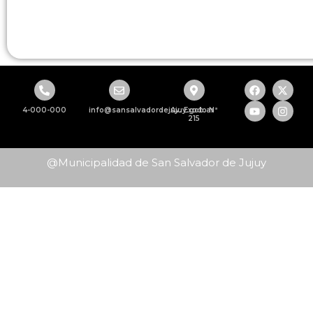
4-000-000
info@sansalvadordejujuy.gob.ar
Av. Exodo Nª
215
@Municipalidad de San Salvador de Jujuy